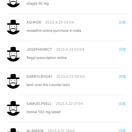
silagra 50 mg
ASHHOK
2023.4.23 04:04
回复
modafinil online purchase in india
JOSEPHSWICT
2023.4.23 02:04
回复
flagyl prescription online
DARRYLBYDAY
2023.4.23 00:04
回复
best over the counter lasix
SAMUELPEELL
2023.4.22 21:04
回复
trental 100 mg tablet
ALANHOK
2023.4.21 16:04
回复