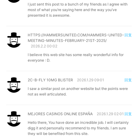
I just sent this post to a bunch of my friends as I agree with
most of what you’re saying here and the way you’ve
presented it is awesome.
HTTPS://HAMMERSUNITED.COM/HAMMERS-UNITED-
回复
MEETING-MINUTES-FEBRUARY-21ST-2025/
2026.2.2 00:02
I believe this web site has some really wonderful info for
everyone : D.
2C-B-FLY 10MG BLISTER
2026.1.29 09:01
回复
I saw a similar post on another website but the points were
not as well articulated.
MEJORES CASINOS ONLINE ESPAÑA
2026.1.29 02:01
回复
Hello there, You have done an incredible job. I will certainly
digg it and personally recommend to my friends. I am sure
they will be benefited from this site.