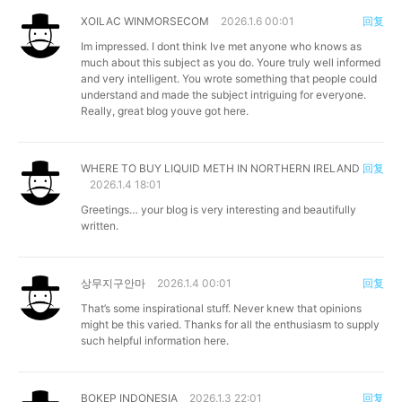
XOILAC WINMORSECOM
2026.1.6 00:01
回复
Im impressed. I dont think Ive met anyone who knows as
much about this subject as you do. Youre truly well informed
and very intelligent. You wrote something that people could
understand and made the subject intriguing for everyone.
Really, great blog youve got here.
WHERE TO BUY LIQUID METH IN NORTHERN IRELAND
回复
2026.1.4 18:01
Greetings… your blog is very interesting and beautifully
written.
상무지구안마
2026.1.4 00:01
回复
That’s some inspirational stuff. Never knew that opinions
might be this varied. Thanks for all the enthusiasm to supply
such helpful information here.
BOKEP INDONESIA
2026.1.3 22:01
回复