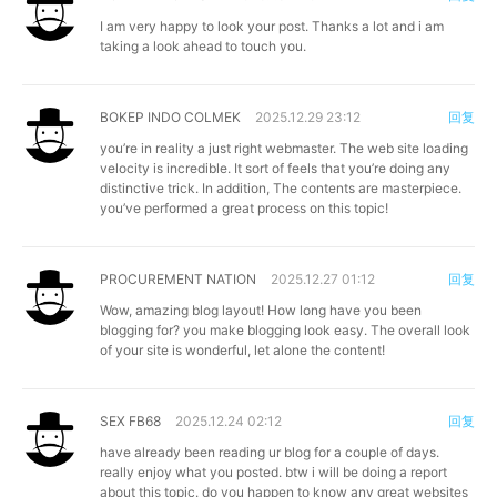
I am very happy to look your post. Thanks a lot and i am
taking a look ahead to touch you.
BOKEP INDO COLMEK
2025.12.29 23:12
回复
you’re in reality a just right webmaster. The web site loading
velocity is incredible. It sort of feels that you’re doing any
distinctive trick. In addition, The contents are masterpiece.
you’ve performed a great process on this topic!
PROCUREMENT NATION
2025.12.27 01:12
回复
Wow, amazing blog layout! How long have you been
blogging for? you make blogging look easy. The overall look
of your site is wonderful, let alone the content!
SEX FB68
2025.12.24 02:12
回复
have already been reading ur blog for a couple of days.
really enjoy what you posted. btw i will be doing a report
about this topic. do you happen to know any great websites