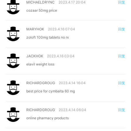
MICHAELDRYNC
2023.4.17 20:04
回复
cozaar 50mg price
MARYHOK
2023.4.16 07:04
回复
zoloft 100mg tablets no rx
JACKHOK
2023.4.16 03:04
回复
elavil weight loss
RICHARDGROUG
2023.4.14 16:04
回复
best price for cymbalta 60 mg
RICHARDGROUG
2023.4.14 06:04
回复
online pharmacy products