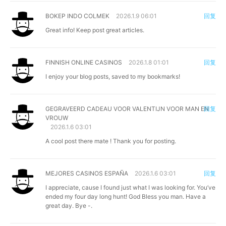
BOKEP INDO COLMEK
2026.1.9 06:01
回复
Great info! Keep post great articles.
FINNISH ONLINE CASINOS
2026.1.8 01:01
回复
I enjoy your blog posts, saved to my bookmarks!
GEGRAVEERD CADEAU VOOR VALENTIJN VOOR MAN EN
回复
VROUW
2026.1.6 03:01
A cool post there mate ! Thank you for posting.
MEJORES CASINOS ESPAÑA
2026.1.6 03:01
回复
I appreciate, cause I found just what I was looking for. You’ve
ended my four day long hunt! God Bless you man. Have a
great day. Bye -.