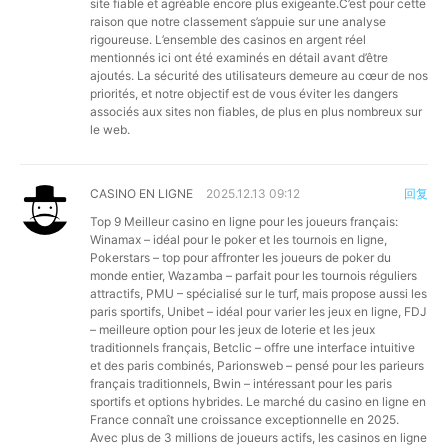
site fiable et agréable encore plus exigeante.C’est pour cette
raison que notre classement s’appuie sur une analyse
rigoureuse. L’ensemble des casinos en argent réel
mentionnés ici ont été examinés en détail avant d’être
ajoutés. La sécurité des utilisateurs demeure au cœur de nos
priorités, et notre objectif est de vous éviter les dangers
associés aux sites non fiables, de plus en plus nombreux sur
le web.
CASINO EN LIGNE
2025.12.13 09:12
回复
Top 9 Meilleur casino en ligne pour les joueurs français:
Winamax – idéal pour le poker et les tournois en ligne,
Pokerstars – top pour affronter les joueurs de poker du
monde entier, Wazamba – parfait pour les tournois réguliers
attractifs, PMU – spécialisé sur le turf, mais propose aussi les
paris sportifs, Unibet – idéal pour varier les jeux en ligne, FDJ
– meilleure option pour les jeux de loterie et les jeux
traditionnels français, Betclic – offre une interface intuitive
et des paris combinés, Parionsweb – pensé pour les parieurs
français traditionnels, Bwin – intéressant pour les paris
sportifs et options hybrides. Le marché du casino en ligne en
France connaît une croissance exceptionnelle en 2025.
Avec plus de 3 millions de joueurs actifs, les casinos en ligne