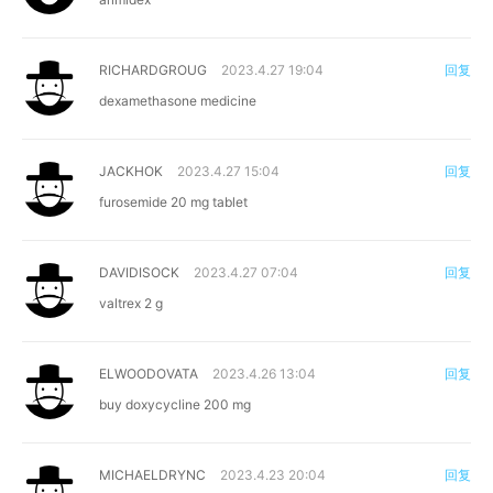
RICHARDGROUG
2023.4.27 19:04
回复
dexamethasone medicine
JACKHOK
2023.4.27 15:04
回复
furosemide 20 mg tablet
DAVIDISOCK
2023.4.27 07:04
回复
valtrex 2 g
ELWOODOVATA
2023.4.26 13:04
回复
buy doxycycline 200 mg
MICHAELDRYNC
2023.4.23 20:04
回复