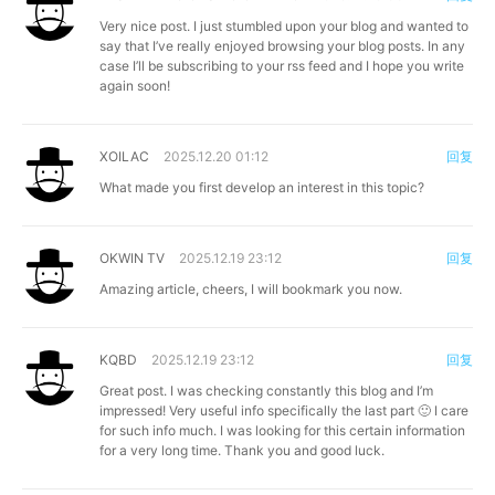
Very nice post. I just stumbled upon your blog and wanted to
say that I’ve really enjoyed browsing your blog posts. In any
case I’ll be subscribing to your rss feed and I hope you write
again soon!
XOILAC
2025.12.20 01:12
回复
What made you first develop an interest in this topic?
OKWIN TV
2025.12.19 23:12
回复
Amazing article, cheers, I will bookmark you now.
KQBD
2025.12.19 23:12
回复
Great post. I was checking constantly this blog and I’m
impressed! Very useful info specifically the last part 🙂 I care
for such info much. I was looking for this certain information
for a very long time. Thank you and good luck.