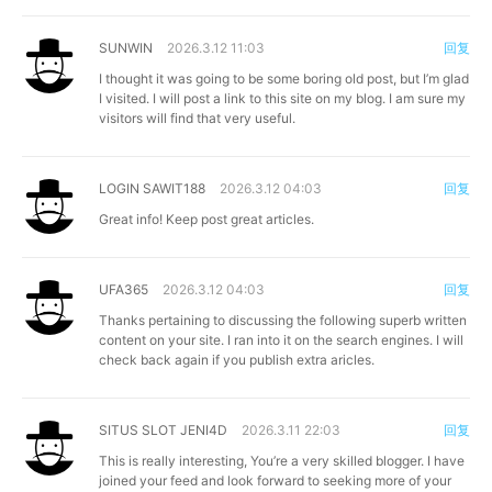
SUNWIN
2026.3.12 11:03
回复
I thought it was going to be some boring old post, but I’m glad
I visited. I will post a link to this site on my blog. I am sure my
visitors will find that very useful.
LOGIN SAWIT188
2026.3.12 04:03
回复
Great info! Keep post great articles.
UFA365
2026.3.12 04:03
回复
Thanks pertaining to discussing the following superb written
content on your site. I ran into it on the search engines. I will
check back again if you publish extra aricles.
SITUS SLOT JENI4D
2026.3.11 22:03
回复
This is really interesting, You’re a very skilled blogger. I have
joined your feed and look forward to seeking more of your