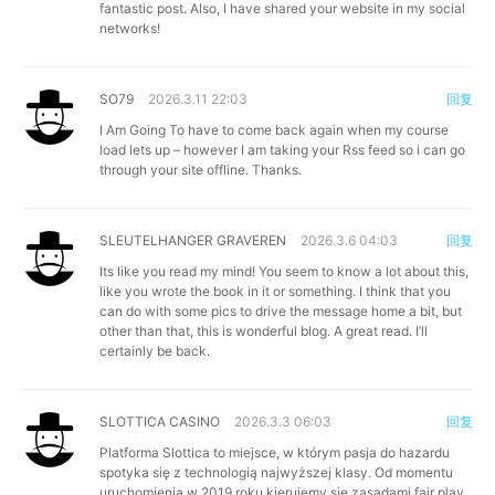
fantastic post. Also, I have shared your website in my social
networks!
SO79
2026.3.11 22:03
回复
I Am Going To have to come back again when my course
load lets up – however I am taking your Rss feed so i can go
through your site offline. Thanks.
SLEUTELHANGER GRAVEREN
2026.3.6 04:03
回复
Its like you read my mind! You seem to know a lot about this,
like you wrote the book in it or something. I think that you
can do with some pics to drive the message home a bit, but
other than that, this is wonderful blog. A great read. I’ll
certainly be back.
SLOTTICA CASINO
2026.3.3 06:03
回复
Platforma Slottica to miejsce, w którym pasja do hazardu
spotyka się z technologią najwyższej klasy. Od momentu
uruchomienia w 2019 roku kierujemy się zasadami fair play,