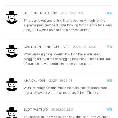
BEST ONLINE CASINO
2026.1.27 01:01
回复
This is an awesome entry. Thank you very much for the
supreme post provided! I was looking for this entry for a long
time, but I wasn’t able to find a honest source.
CASINO EN LIGNE POPULAIRE
2026.1.27 00:01
回复
Wow, amazing blog layout! How long have you been
blogging for? you make blogging look easy. The overall look
of your site is wonderful, let alone the content!
NHÀ CÁI KO66
2026.1.26 23:01
回复
Wish I’d thought of this. Am in the field, but I procrastinate
alot and haven’t written as much as I’d like. Thanks.
SLOT PASTI WD
2026.1.20 22:01
回复
You appear to know so much about this, and I see you’re a