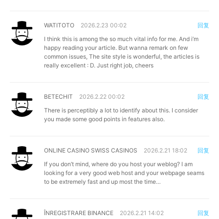
WATITOTO
2026.2.23 00:02
回复
I think this is among the so much vital info for me. And i’m
happy reading your article. But wanna remark on few
common issues, The site style is wonderful, the articles is
really excellent : D. Just right job, cheers
BETECHIT
2026.2.22 00:02
回复
There is perceptibly a lot to identify about this. I consider
you made some good points in features also.
ONLINE CASINO SWISS CASINOS
2026.2.21 18:02
回复
If you don’t mind, where do you host your weblog? I am
looking for a very good web host and your webpage seams
to be extremely fast and up most the time…
ÎNREGISTRARE BINANCE
2026.2.21 14:02
回复