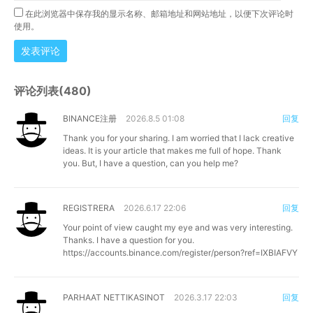
在此浏览器中保存我的显示名称、邮箱地址和网站地址，以便下次评论时
使用。
发表评论
评论列表(480)
BINANCE注册
2026.8.5 01:08
回复
Thank you for your sharing. I am worried that I lack creative
ideas. It is your article that makes me full of hope. Thank
you. But, I have a question, can you help me?
REGISTRERA
2026.6.17 22:06
回复
Your point of view caught my eye and was very interesting.
Thanks. I have a question for you.
https://accounts.binance.com/register/person?ref=IXBIAFVY
PARHAAT NETTIKASINOT
2026.3.17 22:03
回复