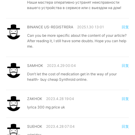
Наши мастера оперативно устранят неисправности
вашего устройства в сервисе или с выездом на дом!
BINANCE US-REGISTRERA
2025.1.30 13:01
回复
Can you be more specific about the content of your article?
After reading it, I still have some doubts. Hope you can help
me.
SAMHOK
2023.4.29 00:04
回复
Don’t let the cost of medication get in the way of your
health- buy
cheap Synthroid online
.
ZAKHOK
2023.4.28 19:04
回复
lyrica 300 mg price uk
SUEHOK
2023.4.28 07:04
回复
arimidex