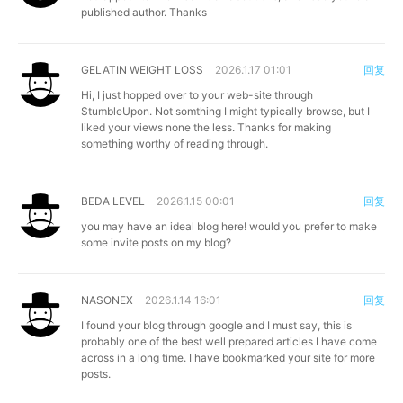
published author. Thanks
GELATIN WEIGHT LOSS
2026.1.17 01:01
回复
Hi, I just hopped over to your web-site through
StumbleUpon. Not somthing I might typically browse, but I
liked your views none the less. Thanks for making
something worthy of reading through.
BEDA LEVEL
2026.1.15 00:01
回复
you may have an ideal blog here! would you prefer to make
some invite posts on my blog?
NASONEX
2026.1.14 16:01
回复
I found your blog through google and I must say, this is
probably one of the best well prepared articles I have come
across in a long time. I have bookmarked your site for more
posts.