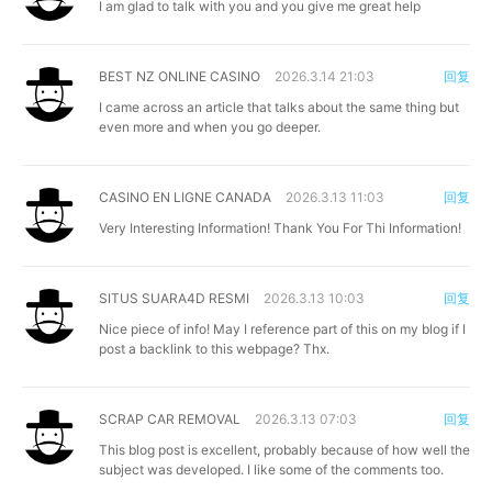
I am glad to talk with you and you give me great help
BEST NZ ONLINE CASINO
2026.3.14 21:03
回复
I came across an article that talks about the same thing but
even more and when you go deeper.
CASINO EN LIGNE CANADA
2026.3.13 11:03
回复
Very Interesting Information! Thank You For Thi Information!
SITUS SUARA4D RESMI
2026.3.13 10:03
回复
Nice piece of info! May I reference part of this on my blog if I
post a backlink to this webpage? Thx.
SCRAP CAR REMOVAL
2026.3.13 07:03
回复
This blog post is excellent, probably because of how well the
subject was developed. I like some of the comments too.