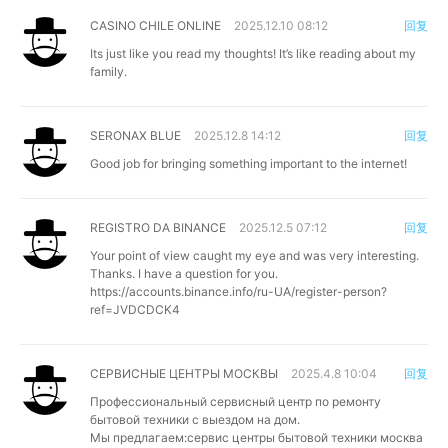
CASINO CHILE ONLINE
2025.12.10 08:12
回复
Its just like you read my thoughts! It’s like reading about my
family.
SERONAX BLUE
2025.12.8 14:12
回复
Good job for bringing something important to the internet!
REGISTRO DA BINANCE
2025.12.5 07:12
回复
Your point of view caught my eye and was very interesting.
Thanks. I have a question for you.
https://accounts.binance.info/ru-UA/register-person?
ref=JVDCDCK4
СЕРВИСНЫЕ ЦЕНТРЫ МОСКВЫ
2025.4.8 10:04
回复
Профессиональный сервисный центр по ремонту
бытовой техники с выездом на дом.
Мы предлагаем:
сервис центры бытовой техники москва