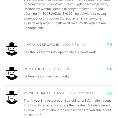
ochrony danych osobowych oraz ciągłego rozwoju oferty.
Posiadamy ważną licencję międzynarodową Curaçao
eGaming (nr 8048/JAZ2018-040), co potwierdza naszą
wiarygodność i zgodność z regulacjami branżowymi.
Tysiące aktywnych użytkowników z Polski wybiera nas
każdego dnia.
LINK AMAN SENANG4D
2026.3.3 01:03
回复
hey thanks for the info. appreciate the good work
PARTAITOGEL
2026.3.2 02:03
回复
It’s time for communities to rally.
PERGOLA HAUT DE GAMME
2026.3.2 00:03
回复
Thank you, I have just been searching for information about
this topic for ages and yours is the greatest I’ve discovered
till now. But, what about the conclusion? Are you sure about
the source?