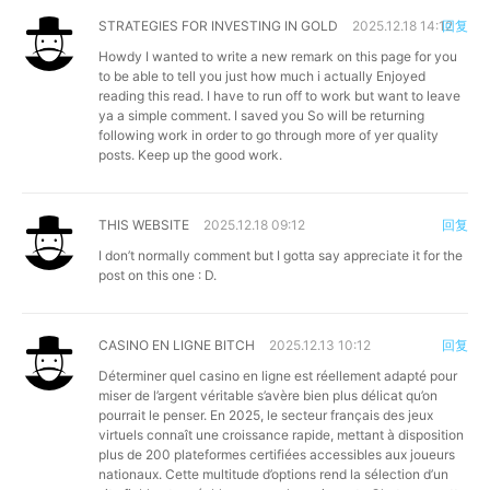
STRATEGIES FOR INVESTING IN GOLD
2025.12.18 14:12
回复
Howdy I wanted to write a new remark on this page for you
to be able to tell you just how much i actually Enjoyed
reading this read. I have to run off to work but want to leave
ya a simple comment. I saved you So will be returning
following work in order to go through more of yer quality
posts. Keep up the good work.
THIS WEBSITE
2025.12.18 09:12
回复
I don’t normally comment but I gotta say appreciate it for the
post on this one : D.
CASINO EN LIGNE BITCH
2025.12.13 10:12
回复
Déterminer quel casino en ligne est réellement adapté pour
miser de l’argent véritable s’avère bien plus délicat qu’on
pourrait le penser. En 2025, le secteur français des jeux
virtuels connaît une croissance rapide, mettant à disposition
plus de 200 plateformes certifiées accessibles aux joueurs
nationaux. Cette multitude d’options rend la sélection d’un