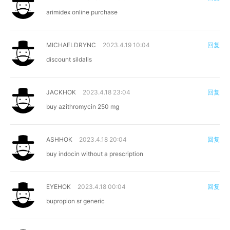
arimidex online purchase
MICHAELDRYNC
2023.4.19 10:04
回复
discount sildalis
JACKHOK
2023.4.18 23:04
回复
buy azithromycin 250 mg
ASHHOK
2023.4.18 20:04
回复
buy indocin without a prescription
EYEHOK
2023.4.18 00:04
回复
bupropion sr generic