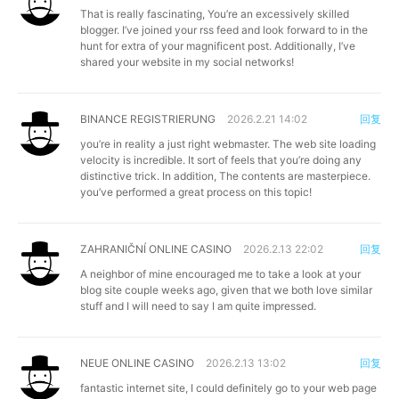
That is really fascinating, You’re an excessively skilled
blogger. I’ve joined your rss feed and look forward to in the
hunt for extra of your magnificent post. Additionally, I’ve
shared your website in my social networks!
BINANCE REGISTRIERUNG
2026.2.21 14:02
回复
you’re in reality a just right webmaster. The web site loading
velocity is incredible. It sort of feels that you’re doing any
distinctive trick. In addition, The contents are masterpiece.
you’ve performed a great process on this topic!
ZAHRANIČNÍ ONLINE CASINO
2026.2.13 22:02
回复
A neighbor of mine encouraged me to take a look at your
blog site couple weeks ago, given that we both love similar
stuff and I will need to say I am quite impressed.
NEUE ONLINE CASINO
2026.2.13 13:02
回复
fantastic internet site, I could definitely go to your web page