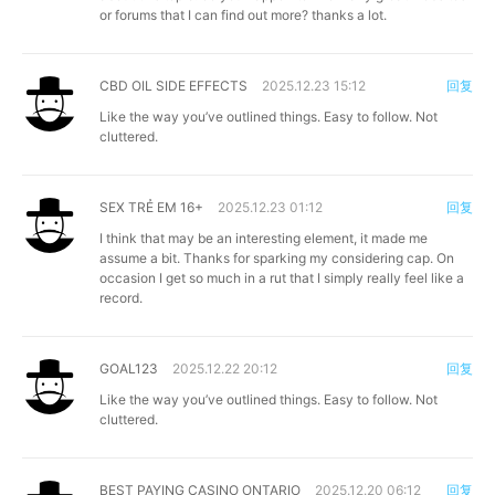
or forums that I can find out more? thanks a lot.
CBD OIL SIDE EFFECTS
2025.12.23 15:12
回复
Like the way you’ve outlined things. Easy to follow. Not
cluttered.
SEX TRẺ EM 16+
2025.12.23 01:12
回复
I think that may be an interesting element, it made me
assume a bit. Thanks for sparking my considering cap. On
occasion I get so much in a rut that I simply really feel like a
record.
GOAL123
2025.12.22 20:12
回复
Like the way you’ve outlined things. Easy to follow. Not
cluttered.
BEST PAYING CASINO ONTARIO
2025.12.20 06:12
回复