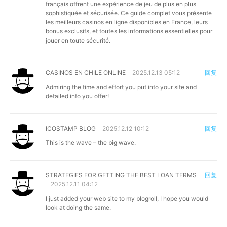
français offrent une expérience de jeu de plus en plus
sophistiquée et sécurisée. Ce guide complet vous présente
les meilleurs casinos en ligne disponibles en France, leurs
bonus exclusifs, et toutes les informations essentielles pour
jouer en toute sécurité.
CASINOS EN CHILE ONLINE
2025.12.13 05:12
回复
Admiring the time and effort you put into your site and
detailed info you offer!
ICOSTAMP BLOG
2025.12.12 10:12
回复
This is the wave – the big wave.
STRATEGIES FOR GETTING THE BEST LOAN TERMS
回复
2025.12.11 04:12
I just added your web site to my blogroll, I hope you would
look at doing the same.