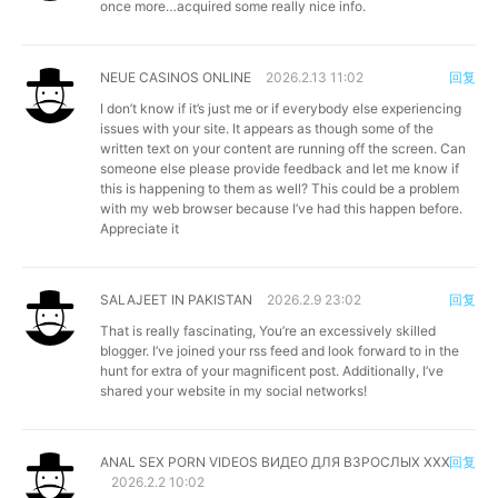
once more…acquired some really nice info.
NEUE CASINOS ONLINE
2026.2.13 11:02
回复
I don’t know if it’s just me or if everybody else experiencing
issues with your site. It appears as though some of the
written text on your content are running off the screen. Can
someone else please provide feedback and let me know if
this is happening to them as well? This could be a problem
with my web browser because I’ve had this happen before.
Appreciate it
SALAJEET IN PAKISTAN
2026.2.9 23:02
回复
That is really fascinating, You’re an excessively skilled
blogger. I’ve joined your rss feed and look forward to in the
hunt for extra of your magnificent post. Additionally, I’ve
shared your website in my social networks!
ANAL SEX PORN VIDEOS ВИДЕО ДЛЯ ВЗРОСЛЫХ XXX
回复
2026.2.2 10:02