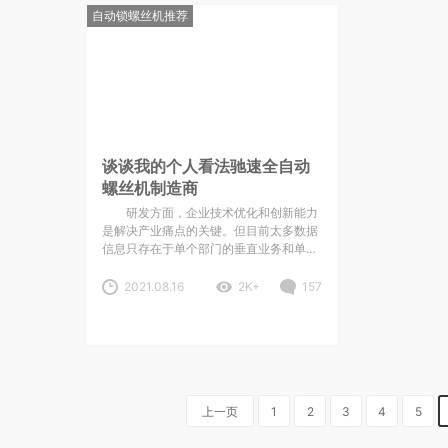
自动锁螺丝机推荐
谈谈我的个人看法驰速全自动
螺丝机制造商
研发方面，企业技术优化和创新能力
是解决产业痛点的关键。但目前太多数据
信息只存在于单个部门的垂直业务和单一
应用中，部门之间缺乏开放互通，造成数
据资源条块化分割和信息碎片化，数据共
2021.08.16
2K+
157
享程度不高。购买自动锁螺丝机售前需要
知道这些！以上就是志为今天为大家分享
的内容了，最后友情提示一下如果一家设
备价格上明显低于市场价格，我们可
上一页
1
2
3
4
5