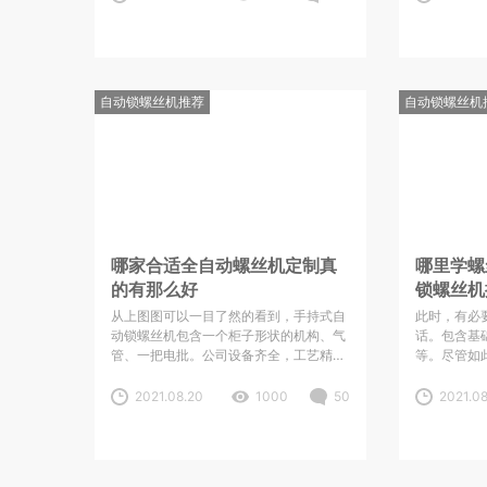
現难题了，要不闲置荒芜，要不自身探求
设备的行业
处理；②再次找可以出示高品质售后服
动化的大批
务的生产厂家，那样就得附加提升运作成
多的电子,
本费；③自动锁螺丝机常常产生常见故
障
自动锁螺丝机推荐
自动锁螺丝机
哪家合适全自动螺丝机定制真
哪里学螺
的有那么好
锁螺丝机
从上图图可以一目了然的看到，手持式自
此时，有必
动锁螺丝机包含一个柜子形状的机构、气
话。包含基
管、一把电批。公司设备齐全，工艺精
等。尽管如
准，一定会根据买家需求制定一款最合适
旧没有统一
贵司产品的螺丝机。 2、卸下螺丝： ①
护，净化市
2021.08.20
1000
50
2021.08
将正反转开关置于反转端。 4.实时读取
环境。东莞
每颗螺丝的扭力值，并在本地储存或连接
是专业研发
中央数据库上传 5.可与上游PC进行定点
已经获得专
数
螺丝机，自