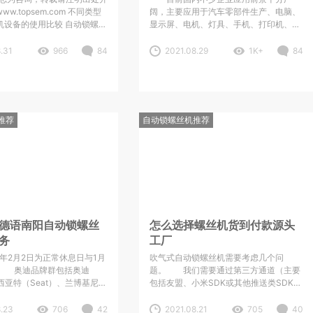
w.topsem.com 不同类型
阔，主要应用于汽车零部件生产、电脑、
备的使用比较 自动锁螺丝
显示屏、电机、灯具、手机、打印机、电
式自动打螺丝机，多轴式自动
路板、电池、仪表等的自动组装，自动送
坐标式锁螺丝机。 嘉兴电
锁螺丝机可以大大提高生产效率，降低生
.31
966
84
2021.08.29
1K+
84
轴自动
产成本，提高可靠性。如果这4步都完全
通过，则是好的合格的螺丝机了。手持式
锁螺丝机对螺丝要求手持式自动锁螺丝机
和螺丝的材质没有关系，和传统的气批
推荐
自动锁螺丝机推荐
德语南阳自动锁螺丝
怎么选择螺丝机货到付款源头
务
工厂
4年2月2日为正常休息日与1月
吹气式自动锁螺丝机需要考虑几个问
。 奥迪品牌群包括奥迪
题。 我们需要通过第三方通道（主要
、西亚特（Seat）、兰博基尼
包括友盟、小米SDK或其他推送类SDK）
ghini）、自动焊锡机杜卡迪
为您提供信息推送服务，第三方通道需要
I）4个品牌。成熟运用自动化
事先获得您的设备信息方可进行推送。我
8.23
706
42
2021.08.21
705
40