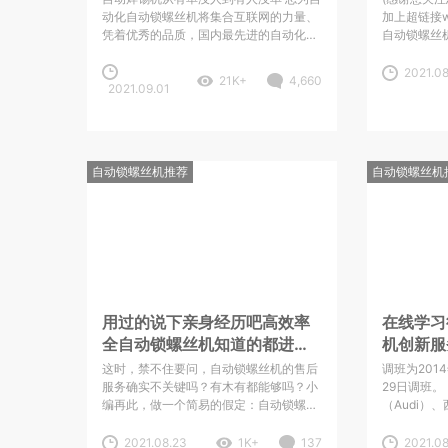
动化自动锁螺丝机将集合互联网的力量、
加上超链接ww
凭着优秀的品质，国内最先进的自动化设
自动锁螺丝机设
备技术手段，一流的售后服务，走进国内
机分为手持
大大小小企业， 该展会，BRADY/志为自
锁螺丝机，XY
2021.08
21K+
4,660
动化自动锁螺丝机200II-D的成功问世，
2021.09.01
冰箱公司四
成为最新产品、技术及服务等新领域产品
，将为成都电子展这一老牌展会注入新鲜
活力，纵向开
自动锁螺丝机推荐
自动锁螺丝机
用过的说下亲身经历吧高效率
在线学习
全自动锁螺丝机知道的都进来
机创新服
讨论一下呗
这时，禁不住要问，自动锁螺丝机的售后
调班为201
服务确实不关键吗？有木有都能够吗？小
29日调班
编再此，做一个简易的假定：自动锁螺丝
（Audi）
机假如自动锁螺丝机沒有售后服务，那麼
（Lambor
会出現什么难题：①全自动上螺丝机出
（DUCAT
2021.08.23
1K+
137
2021.0