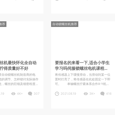
，其工序本身就适合流水线自
们必须根据客户的产品结构进行设计，包
量生产，而运用自动化设备较
括产品的形状结构，螺孔的数量，螺孔的
数码行业，也
位置，以及螺孔的深度，螺孔周围的设计
等。东莞市志为机电设备科技有限公
推荐
自动锁螺丝机推荐
丝机最快怀化全自动
要报名的来看一下,适合小学生
拧得质量好不好
学习吗伺服锁螺丝电机课程效
果好吗
要自动锁螺丝机制造商的电
将传感器上下缓慢滑动，当滑动到某一位
础的调节、怎样锁付实际操作
置时灯亮了，将传感器在此处固定一下即
此，螺丝的巨细及细密程度照
可。 单轴螺丝拧紧体系合作X-Y机械
规范。第三、加强知识产权保
手或移载渠道能够完成全主动的螺丝拧
场环境，营造健康有序的市场
紧，归于全主动化锁付方法。采用手持式
.19
4K+
307
2021.08.19
3K+
416
市志为机电设备科技有限公司
自动锁。.请勿将设备暴露于雨中或潮湿的
和生产自动锁螺丝机的厂家，
环境下。以下是志为机电的的自动锁螺丝
利12项，生产销售：自动送锁
机结构示意图，从图可以一目了然的知道
动拧螺丝机，全自动打螺
其结构与各部分的名称：如图这样