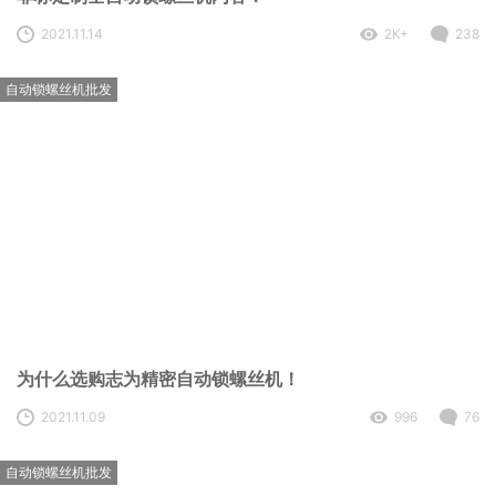
2021.11.14
2K+
238
自动锁螺丝机批发
为什么选购志为精密自动锁螺丝机！
2021.11.09
996
76
自动锁螺丝机批发