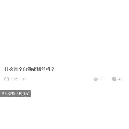
什么是全自动锁螺丝机？
2021.11.09
5K+
480
自动锁螺丝机批发